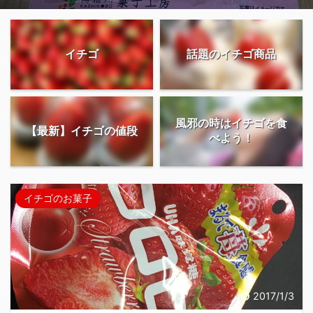
イチゴ
話題のイチゴ商品
風邪の時はイチゴを食
【最新】イチゴの値段
べよう！
イチゴのお菓子
2017/1/3