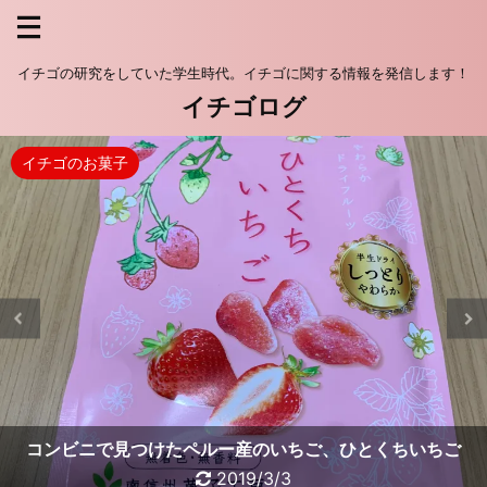
イチゴの研究をしていた学生時代。イチゴに関する情報を発信します！
イチゴログ
栽培・育成
イチゴのお菓子
イチゴのお菓子
イチゴのお菓子
イチゴの食べ方
イチゴ
イチゴのお菓子
イチゴ
イチゴ
イチゴのお菓子
イチゴ栽培
イチゴ栽培
栽培・育成
栽培・育成
ゴロゴロ苺がたまらない！スタバ新作ストロベリーベリー
【最新】都内で販売されているイチゴの品種と値段2021
イチゴのハダニ類でお困りの方｜アリスタ製品のご紹介
コンビニで見つけたペルー産のいちご、ひとくちいちご
キシリトールが豊富なイチゴでむし歯予防！
イチゴの一般的な価格相場はこれだ！
栃木県産の三ツ星いちごのグミの秘密
作業効率向上！イチゴの高設栽培
おススメのイチゴスイーツ！
マッチフラペチーノレッド
イチゴの促成栽培の時期
2018/11/16
2018/11/16
2018/11/16
2020/3/15
2020/1/21
2019/4/18
2021/1/27
2019/3/3
2019/2/5
2019/2/7