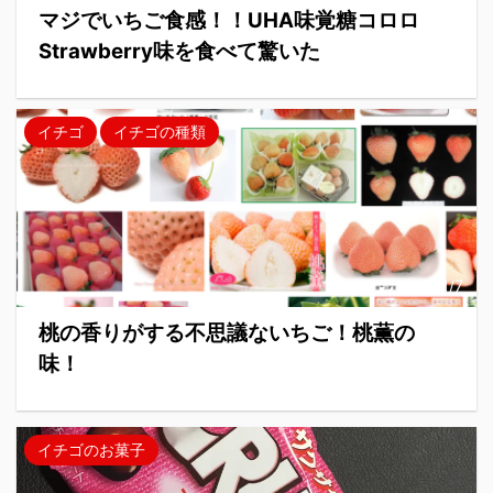
マジでいちご食感！！UHA味覚糖コロロ
Strawberry味を食べて驚いた
イチゴ
イチゴの種類
2018/1/7
桃の香りがする不思議ないちご！桃薫の
味！
イチゴのお菓子