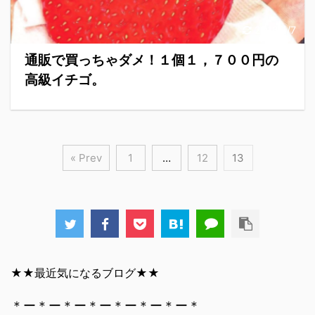
2018/1/7
通販で買っちゃダメ！１個１，７００円の
高級イチゴ。
« Prev
1
…
12
13
★★最近気になるブログ★★
＊ー＊ー＊ー＊ー＊ー＊ー＊ー＊