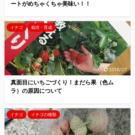
ートがめちゃくちゃ美味い！！
イチゴ
栽培・育成
2018/1/7
真面目にいちごづくり！まだら果（色ム
ラ）の原因について
イチゴ
イチゴの種類