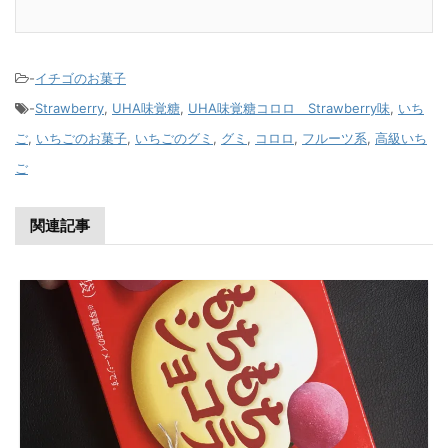
-
イチゴのお菓子
-
Strawberry
,
UHA味覚糖
,
UHA味覚糖コロロ Strawberry味
,
いち
ご
,
いちごのお菓子
,
いちごのグミ
,
グミ
,
コロロ
,
フルーツ系
,
高級いち
ご
関連記事