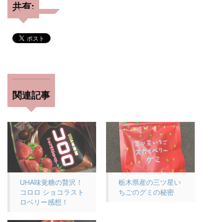
共有:
関連記事
UHA味覚糖の贅沢！
栃木県産の三ツ星い
コロロ ショコラスト
ちごのグミの秘密
ロベリー感想！