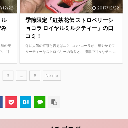
7/12/22
2017/12/22
ミル
季節限定「紅茶花伝 ストロベリーシ
でみ
ョコラ ロイヤルミルクティー」の口
コミ！
抜群の安
冬に人気の紅茶と言えば…？ コカ･コーラが、華やかでフ
、 甘
ルーティーなストロベリーの香りと、 濃厚で甘々なチョ ...
3
…
8
Next »