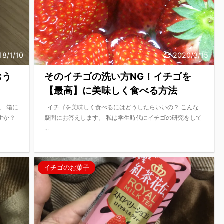
18/1/10
2020/3/15
おう
そのイチゴの洗い方NG！イチゴを
【最高】に美味しく食べる方法
、 箱に
イチゴを美味しく食べるにはどうしたらいいの？ こんな
すか？
疑問にお答えします。 私は学生時代にイチゴの研究をして
...
イチゴのお菓子