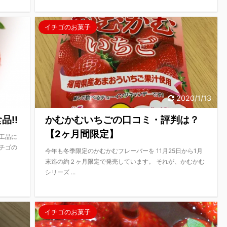
イチゴのお菓子
8/2/28
2020/1/13
!!
かむかむいちごの口コミ・評判は？
【2ヶ月間限定】
工品に
チゴの
今年も冬季限定のかむかむフレーバーを 11月25日から1月
末迄の約２ヶ月限定で発売しています。 それが、かむかむ
シリーズ ...
イチゴのお菓子