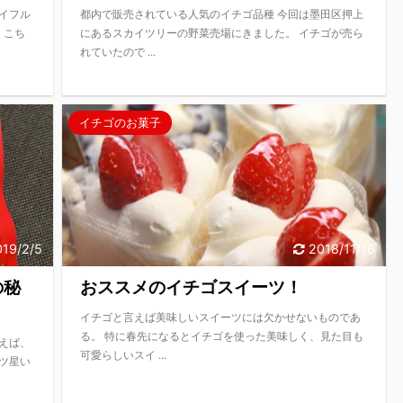
イフル
都内で販売されている人気のイチゴ品種 今回は墨田区押上
、こち
にあるスカイツリーの野菜売場にきました。 イチゴが売ら
れていたので ...
イチゴのお菓子
019/2/5
2018/11/16
の秘
おススメのイチゴスイーツ！
イチゴと言えば美味しいスイーツには欠かせないものであ
る。 特に春先になるとイチゴを使った美味しく、見た目も
えば、
可愛らしいスイ ...
ツ星い