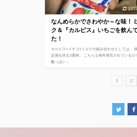
201
なんめらかでさわやか～な味！
ク＆『カルピス』いちごを飲ん
た！
カルピス×イチゴ×ミルクの組み合わせとしては、 
定感を誇る3素材。 こちらも毎年発売されているので
酸っぱい ...
1
2