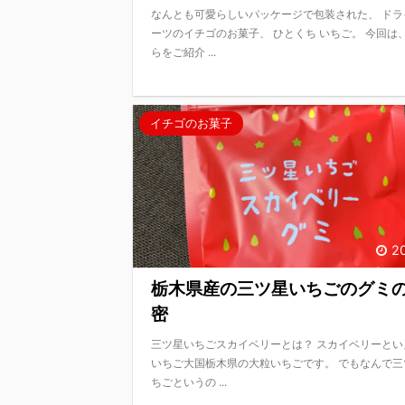
なんとも可愛らしいパッケージで包装された、 ドラ
ーツのイチゴのお菓子、 ひとくち いちご。 今回は
らをご紹介 ...
イチゴのお菓子
2
栃木県産の三ツ星いちごのグミ
密
三ツ星いちごスカイベリーとは？ スカイベリーとい
いちご大国栃木県の大粒いちごです。 でもなんで三
ちごというの ...