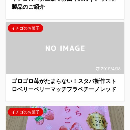
製品のご紹介
イチゴのお菓子
2019/4/18
ゴロゴロ苺がたまらない！スタバ新作スト
ロベリーベリーマッチフラペチーノレッド
イチゴのお菓子