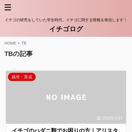
イチゴの研究をしていた学生時代。イチゴに関する情報を発信します！
イチゴログ
HOME
>
TB
TBの記事
栽培・育成
2020/1/21
イチゴのハダニ類でお困りの方｜アリスタ