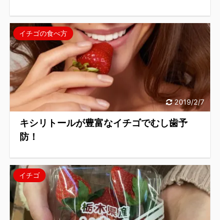
イチゴの食べ方
2019/2/7
キシリトールが豊富なイチゴでむし歯予
防！
イチゴ