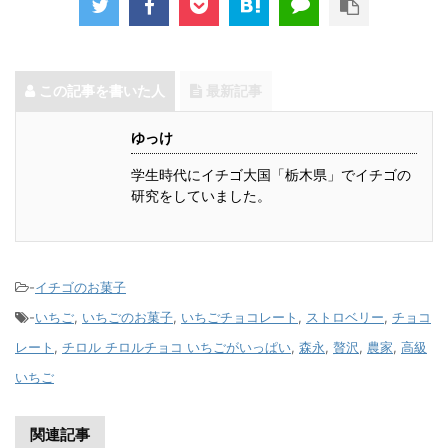
この記事を書いた人
最新記事
ゆっけ
学生時代にイチゴ大国「栃木県」でイチゴの
研究をしていました。
-
イチゴのお菓子
-
いちご
,
いちごのお菓子
,
いちごチョコレート
,
ストロベリー
,
チョコ
レート
,
チロル チロルチョコ いちごがいっぱい
,
森永
,
贅沢
,
農家
,
高級
いちご
関連記事