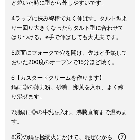
と焼いた時に型から外しやすいです。
4ラップに挟み綿棒で丸く伸ばす。タルト型よ
り一回り大きくなったらタルト型に合わせて
はりつける。※手で伸ばしても大丈夫です。
5底面にフォークで穴を開け、先ほど予熱して
おいた200度のオーブンで15分ほど焼く。
6【カスタードクリームを作ります】
鍋に◎の薄力粉、砂糖、卵黄を入れ、よく練
り混ぜます。
7別鍋に◎の牛乳を入れ、沸騰直前まで温めま
す。
8⑥の鍋を極弱火にかけて、混ぜながら、⑦