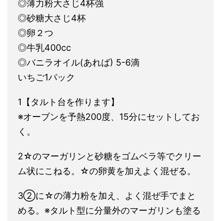
◎薄力粉大さじ4杯強
◎砂糖大さじ4杯
◎卵２つ
◎牛乳400cc
◎バニラオイル(あれば) 5-6滴
いちご1パック
1【タルト台を作ります】
※オーブンを予熱200度、15分にセットしてお
く。
2☆のマーガリンと砂糖をゴムベラ等でクリー
ム状にこねる。☆の卵黄を加えよく混ぜる。
3②に☆の薄力粉を加え、よく混ぜ手でまと
める。※タルト型に分量外のマーガリンも塗る